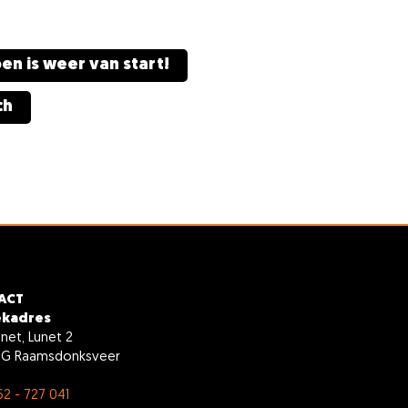
en is weer van start!
ch
ACT
ekadres
unet, Lunet 2
GG Raamsdonksveer
62 - 727 041