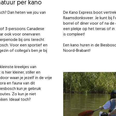
atuur per kano
osch? Dan heten we jou van
De Kano Express boot vertrekt
Raamsdonksveer. Je kunt bij F
borrel of diner voor of na d
2 of 3-persoons Canadese
een plekje op het terras of in 
maar ook voor onervaren
is compleet!
erperiode bij ons terecht
osch. Voor een sportief en
Een kano huren in de Biesbosc
gezin of collega's ben je bij
Noord-Brabant!
leinste kreekjes van
 hier kleiner, stiller en
oor waan je jezelf in de vrije
ora en fauna van dit
iesbosch kun je gebruik
utes. Zo kun je niet
ken. Ideaal toch?