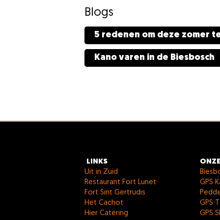
Blogs
5 redenen om deze zomer te
Kano varen in de Biesbosch
LINKS
ONZE
Uit in Zuid
Biesb
Restaurant Fort Lunet
GPS K
Fort Sint Gertrudis
Pedde
Het Cachot
GPS T
Hier Catering
GPS S