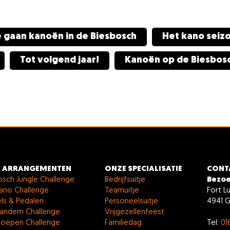
 gaan kanoën in de Biesbosch
Het kano seizo
Tot volgend jaar!
Kanoën op de Biesbos
 ARRANGEMENTEN
ONZE SPECIALISATIE
CONT
osch Jungle Challenge
Bedrijfsuitje
Bezo
ano Challenge
Teamuitje
Fort L
ls & Pedalen
Personeelsuitje
4941 
andem Challenge
Vrijgezellenfeest
loepen Challenge
Familiedag
Tel:
01