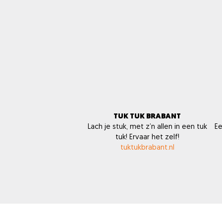
TUK TUK BRABANT
Lach je stuk, met z’n allen in een tuk
Ee
tuk! Ervaar het zelf!
tuktukbrabant.nl