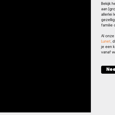
Bekijk 
aan (gro
allerlei
gezelli
familie 
Al onze 
Lunet
, 
je een k
vanaf 
Nee