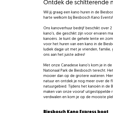
Ontdek de schitterende n
Wil jij graag een kano huren in de Biesb
harte welkom bij Biesbosch Kano Events!
Ons kanoverhuur bedrijf beschikt over 
kano's, die geschikt zijn voor ervaren 
kanoërs. Je kunt de gehele lente en zom
voor het huren van een kano in de Biesb
ludiek dagje uit met je vrienden, familie, 
ons aan het juiste adres!
Met onze Canadese kano's kom je in de k
Nationaal Park de Biesbosch terecht. Het is
mooier dan op de grotere wateren. Hierd
natuur en ontdek je nog meer over de fl
natuurgebied. Tijdens het kanoën in de B
maken van onze vooraf uitgestippelde ro
verdwalen en kom je op de mooiste plek
Biesbosch Kano Express boot