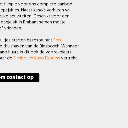
het filmpje voor ons complete aanbod
eps)uitjes. Naast kano's verhuren wij
 leuke activiteiten. Geschikt voor een
g dagje uit in Brabant samen met je
of vrienden.
uitjes starten bij restaurant
Fort
de thuishaven van de Biesbosch. Wanneer
ano huurt, is dit ook de vertrekplaats
waar de
Biesbosch Kano Express
vertrekt.
m contact op